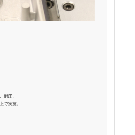
1
2
、耐圧、
上で実施。