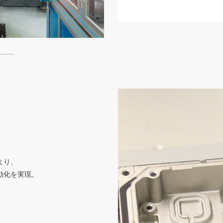
3
4
より、
動化を実現。