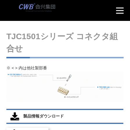
TJC1501シリーズ コネクタ組
合せ
※ < > 内は他社製部番
製品情報ダウンロード